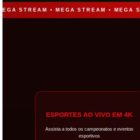
 MEGA STREAM • MEGA STREAM • MEGA
ESPORTES AO VIVO EM 4K
Assista a todos os campeonatos e eventos
esportivos