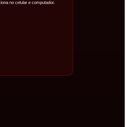
ciona no celular e computador.